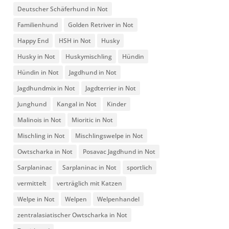
Deutscher Schäferhund in Not
Familienhund
Golden Retriver in Not
Happy End
HSH in Not
Husky
Husky in Not
Huskymischling
Hündin
Hündin in Not
Jagdhund in Not
Jagdhundmix in Not
Jagdterrier in Not
Junghund
Kangal in Not
Kinder
Malinois in Not
Mioritic in Not
Mischling in Not
Mischlingswelpe in Not
Owtscharka in Not
Posavac Jagdhund in Not
Sarplaninac
Sarplaninac in Not
sportlich
vermittelt
verträglich mit Katzen
Welpe in Not
Welpen
Welpenhandel
zentralasiatischer Owtscharka in Not