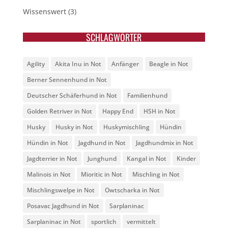
Wissenswert
(3)
SCHLAGWÖRTER
Agility
Akita Inu in Not
Anfänger
Beagle in Not
Berner Sennenhund in Not
Deutscher Schäferhund in Not
Familienhund
Golden Retriver in Not
Happy End
HSH in Not
Husky
Husky in Not
Huskymischling
Hündin
Hündin in Not
Jagdhund in Not
Jagdhundmix in Not
Jagdterrier in Not
Junghund
Kangal in Not
Kinder
Malinois in Not
Mioritic in Not
Mischling in Not
Mischlingswelpe in Not
Owtscharka in Not
Posavac Jagdhund in Not
Sarplaninac
Sarplaninac in Not
sportlich
vermittelt