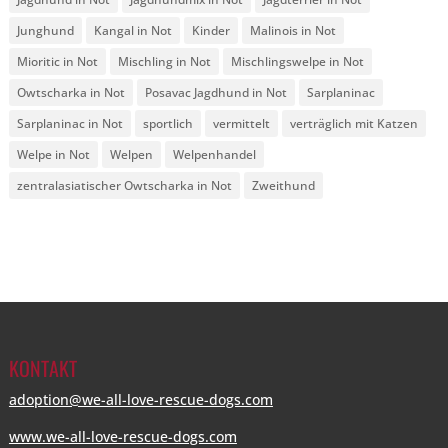
Junghund
Kangal in Not
Kinder
Malinois in Not
Mioritic in Not
Mischling in Not
Mischlingswelpe in Not
Owtscharka in Not
Posavac Jagdhund in Not
Sarplaninac
Sarplaninac in Not
sportlich
vermittelt
verträglich mit Katzen
Welpe in Not
Welpen
Welpenhandel
zentralasiatischer Owtscharka in Not
Zweithund
KONTAKT
adoption@we-all-love-rescue-dogs.com
www.we-all-love-rescue-dogs.com