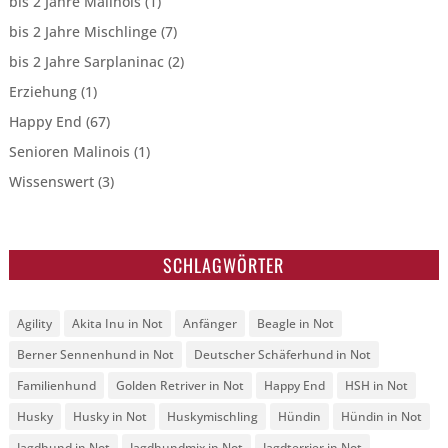
bis 2 Jahre Malinois
(1)
bis 2 Jahre Mischlinge
(7)
bis 2 Jahre Sarplaninac
(2)
Erziehung
(1)
Happy End
(67)
Senioren Malinois
(1)
Wissenswert
(3)
SCHLAGWÖRTER
Agility
Akita Inu in Not
Anfänger
Beagle in Not
Berner Sennenhund in Not
Deutscher Schäferhund in Not
Familienhund
Golden Retriver in Not
Happy End
HSH in Not
Husky
Husky in Not
Huskymischling
Hündin
Hündin in Not
Jagdhund in Not
Jagdhundmix in Not
Jagdterrier in Not