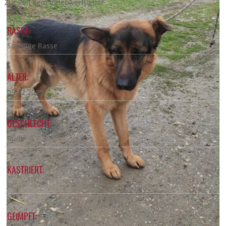
Zur Zeit kein Video verfügbar
RASSE:
Sonstige Rasse
ALTER:
05.02.2025
GESCHLECHT:
Rüde
KASTRIERT:
Ja
GEIMPFT: