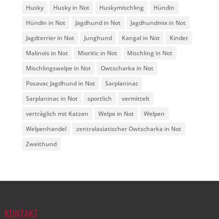
Husky
Husky in Not
Huskymischling
Hündin
Hündin in Not
Jagdhund in Not
Jagdhundmix in Not
Jagdterrier in Not
Junghund
Kangal in Not
Kinder
Malinois in Not
Mioritic in Not
Mischling in Not
Mischlingswelpe in Not
Owtscharka in Not
Posavac Jagdhund in Not
Sarplaninac
Sarplaninac in Not
sportlich
vermittelt
verträglich mit Katzen
Welpe in Not
Welpen
Welpenhandel
zentralasiatischer Owtscharka in Not
Zweithund
KONTAKT