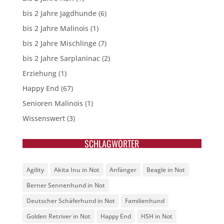
bis 2 Jahre Jagdhunde
(6)
bis 2 Jahre Malinois
(1)
bis 2 Jahre Mischlinge
(7)
bis 2 Jahre Sarplaninac
(2)
Erziehung
(1)
Happy End
(67)
Senioren Malinois
(1)
Wissenswert
(3)
SCHLAGWÖRTER
Agility
Akita Inu in Not
Anfänger
Beagle in Not
Berner Sennenhund in Not
Deutscher Schäferhund in Not
Familienhund
Golden Retriver in Not
Happy End
HSH in Not