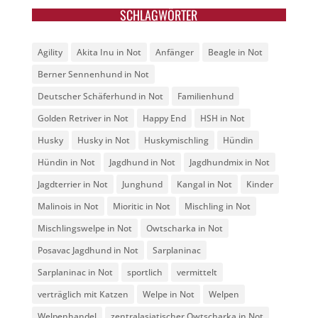
SCHLAGWÖRTER
Agility
Akita Inu in Not
Anfänger
Beagle in Not
Berner Sennenhund in Not
Deutscher Schäferhund in Not
Familienhund
Golden Retriver in Not
Happy End
HSH in Not
Husky
Husky in Not
Huskymischling
Hündin
Hündin in Not
Jagdhund in Not
Jagdhundmix in Not
Jagdterrier in Not
Junghund
Kangal in Not
Kinder
Malinois in Not
Mioritic in Not
Mischling in Not
Mischlingswelpe in Not
Owtscharka in Not
Posavac Jagdhund in Not
Sarplaninac
Sarplaninac in Not
sportlich
vermittelt
verträglich mit Katzen
Welpe in Not
Welpen
Welpenhandel
zentralasiatischer Owtscharka in Not