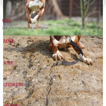
VIDEO:
Zur Zeit kein Video verfügbar
RASSE:
Jagdhund
ALTER:
01.02.2024
GESCHLECHT:
Hündin