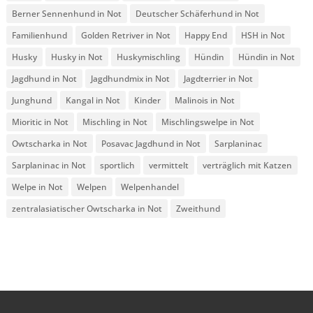
Berner Sennenhund in Not
Deutscher Schäferhund in Not
Familienhund
Golden Retriver in Not
Happy End
HSH in Not
Husky
Husky in Not
Huskymischling
Hündin
Hündin in Not
Jagdhund in Not
Jagdhundmix in Not
Jagdterrier in Not
Junghund
Kangal in Not
Kinder
Malinois in Not
Mioritic in Not
Mischling in Not
Mischlingswelpe in Not
Owtscharka in Not
Posavac Jagdhund in Not
Sarplaninac
Sarplaninac in Not
sportlich
vermittelt
verträglich mit Katzen
Welpe in Not
Welpen
Welpenhandel
zentralasiatischer Owtscharka in Not
Zweithund