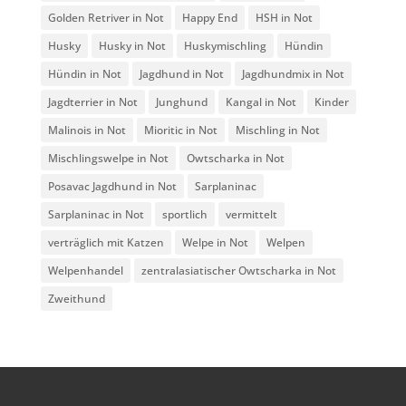
Golden Retriver in Not
Happy End
HSH in Not
Husky
Husky in Not
Huskymischling
Hündin
Hündin in Not
Jagdhund in Not
Jagdhundmix in Not
Jagdterrier in Not
Junghund
Kangal in Not
Kinder
Malinois in Not
Mioritic in Not
Mischling in Not
Mischlingswelpe in Not
Owtscharka in Not
Posavac Jagdhund in Not
Sarplaninac
Sarplaninac in Not
sportlich
vermittelt
verträglich mit Katzen
Welpe in Not
Welpen
Welpenhandel
zentralasiatischer Owtscharka in Not
Zweithund