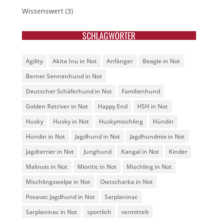
Wissenswert
(3)
SCHLAGWÖRTER
Agility
Akita Inu in Not
Anfänger
Beagle in Not
Berner Sennenhund in Not
Deutscher Schäferhund in Not
Familienhund
Golden Retriver in Not
Happy End
HSH in Not
Husky
Husky in Not
Huskymischling
Hündin
Hündin in Not
Jagdhund in Not
Jagdhundmix in Not
Jagdterrier in Not
Junghund
Kangal in Not
Kinder
Malinois in Not
Mioritic in Not
Mischling in Not
Mischlingswelpe in Not
Owtscharka in Not
Posavac Jagdhund in Not
Sarplaninac
Sarplaninac in Not
sportlich
vermittelt