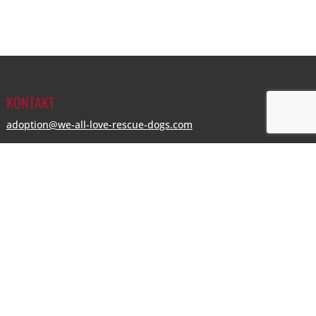
KONTAKT
adoption@we-all-love-rescue-dogs.com
www.we-all-love-rescue-dogs.com
Impressum
|
Datenschutzerklärung