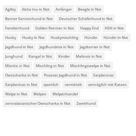
Agility
Akita Inu in Not
Anfänger
Beagle in Not
Berner Sennenhund in Not
Deutscher Schäferhund in Not
Familienhund
Golden Retriver in Not
Happy End
HSH in Not
Husky
Husky in Not
Huskymischling
Hündin
Hündin in Not
Jagdhund in Not
Jagdhundmix in Not
Jagdterrier in Not
Junghund
Kangal in Not
Kinder
Malinois in Not
Mioritic in Not
Mischling in Not
Mischlingswelpe in Not
Owtscharka in Not
Posavac Jagdhund in Not
Sarplaninac
Sarplaninac in Not
sportlich
vermittelt
verträglich mit Katzen
Welpe in Not
Welpen
Welpenhandel
zentralasiatischer Owtscharka in Not
Zweithund