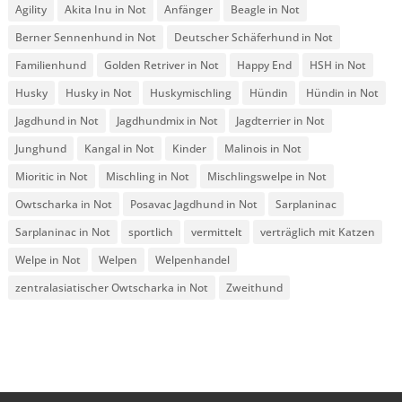
Agility
Akita Inu in Not
Anfänger
Beagle in Not
Berner Sennenhund in Not
Deutscher Schäferhund in Not
Familienhund
Golden Retriver in Not
Happy End
HSH in Not
Husky
Husky in Not
Huskymischling
Hündin
Hündin in Not
Jagdhund in Not
Jagdhundmix in Not
Jagdterrier in Not
Junghund
Kangal in Not
Kinder
Malinois in Not
Mioritic in Not
Mischling in Not
Mischlingswelpe in Not
Owtscharka in Not
Posavac Jagdhund in Not
Sarplaninac
Sarplaninac in Not
sportlich
vermittelt
verträglich mit Katzen
Welpe in Not
Welpen
Welpenhandel
zentralasiatischer Owtscharka in Not
Zweithund