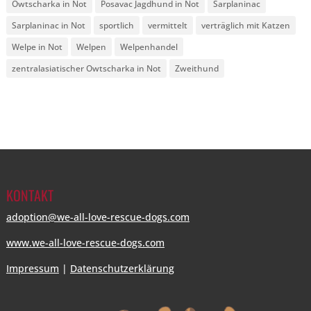
Owtscharka in Not
Posavac Jagdhund in Not
Sarplaninac
Sarplaninac in Not
sportlich
vermittelt
verträglich mit Katzen
Welpe in Not
Welpen
Welpenhandel
zentralasiatischer Owtscharka in Not
Zweithund
KONTAKT
adoption@we-all-love-rescue-dogs.com
www.we-all-love-rescue-dogs.com
Impressum
|
Datenschutzerklärung