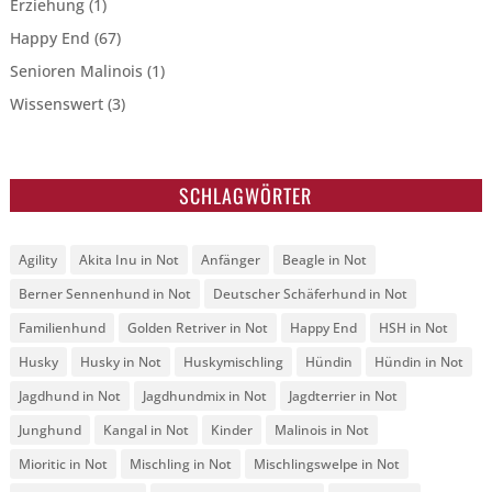
Erziehung
(1)
Happy End
(67)
Senioren Malinois
(1)
Wissenswert
(3)
SCHLAGWÖRTER
Agility
Akita Inu in Not
Anfänger
Beagle in Not
Berner Sennenhund in Not
Deutscher Schäferhund in Not
Familienhund
Golden Retriver in Not
Happy End
HSH in Not
Husky
Husky in Not
Huskymischling
Hündin
Hündin in Not
Jagdhund in Not
Jagdhundmix in Not
Jagdterrier in Not
Junghund
Kangal in Not
Kinder
Malinois in Not
Mioritic in Not
Mischling in Not
Mischlingswelpe in Not