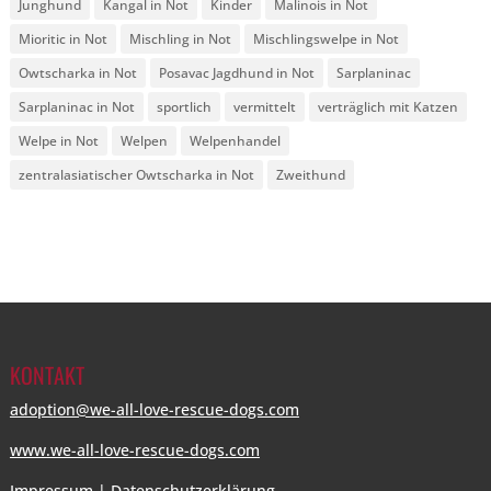
Junghund
Kangal in Not
Kinder
Malinois in Not
Mioritic in Not
Mischling in Not
Mischlingswelpe in Not
Owtscharka in Not
Posavac Jagdhund in Not
Sarplaninac
Sarplaninac in Not
sportlich
vermittelt
verträglich mit Katzen
Welpe in Not
Welpen
Welpenhandel
zentralasiatischer Owtscharka in Not
Zweithund
KONTAKT
adoption@we-all-love-rescue-dogs.com
www.we-all-love-rescue-dogs.com
Impressum
|
Datenschutzerklärung