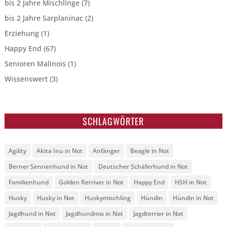
bis 2 Jahre Mischlinge
(7)
bis 2 Jahre Sarplaninac
(2)
Erziehung
(1)
Happy End
(67)
Senioren Malinois
(1)
Wissenswert
(3)
SCHLAGWÖRTER
Agility
Akita Inu in Not
Anfänger
Beagle in Not
Berner Sennenhund in Not
Deutscher Schäferhund in Not
Familienhund
Golden Retriver in Not
Happy End
HSH in Not
Husky
Husky in Not
Huskymischling
Hündin
Hündin in Not
Jagdhund in Not
Jagdhundmix in Not
Jagdterrier in Not