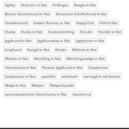
Agility
Akita Inu in Not
Anfänger
Beagle in Not
Berner Sennenhund in Not
Deutscher Schäferhund in Not
Familienhund
Golden Retriver in Not
Happy End
HSH in Not
Husky
Husky in Not
Huskymischling
Hündin
Hündin in Not
Jagdhund in Not
Jagdhundmix in Not
Jagdterrier in Not
Junghund
Kangal in Not
Kinder
Malinois in Not
Mioritic in Not
Mischling in Not
Mischlingswelpe in Not
Owtscharka in Not
Posavac Jagdhund in Not
Sarplaninac
Sarplaninac in Not
sportlich
vermittelt
verträglich mit Katzen
Welpe in Not
Welpen
Welpenhandel
zentralasiatischer Owtscharka in Not
Zweithund