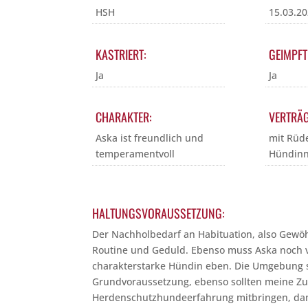
HSH
15.03.2
KASTRIERT:
GEIMPFT
Ja
Ja
CHARAKTER:
VERTRÄG
Aska ist freundlich und
mit Rüd
temperamentvoll
Hündinn
HALTUNGSVORAUSSETZUNG:
Der Nachholbedarf an Habituation, also Gew
Routine und Geduld. Ebenso muss Aska noch vi
charakterstarke Hündin eben. Die Umgebung sol
Grundvoraussetzung, ebenso sollten meine Zu
Herdenschutzhundeerfahrung mitbringen, dami