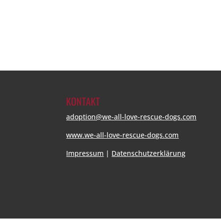
KONTAKT
adoption@we-all-love-rescue-dogs.com
www.we-all-love-rescue-dogs.com
Impressum
|
Datenschutzerklärung