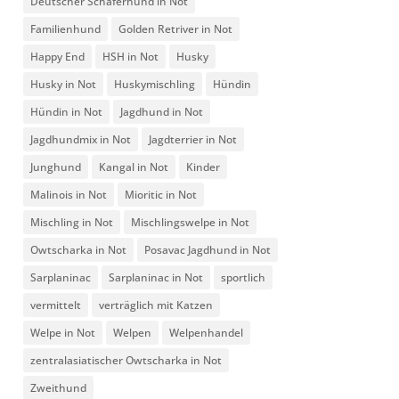
Deutscher Schäferhund in Not
Familienhund
Golden Retriver in Not
Happy End
HSH in Not
Husky
Husky in Not
Huskymischling
Hündin
Hündin in Not
Jagdhund in Not
Jagdhundmix in Not
Jagdterrier in Not
Junghund
Kangal in Not
Kinder
Malinois in Not
Mioritic in Not
Mischling in Not
Mischlingswelpe in Not
Owtscharka in Not
Posavac Jagdhund in Not
Sarplaninac
Sarplaninac in Not
sportlich
vermittelt
verträglich mit Katzen
Welpe in Not
Welpen
Welpenhandel
zentralasiatischer Owtscharka in Not
Zweithund