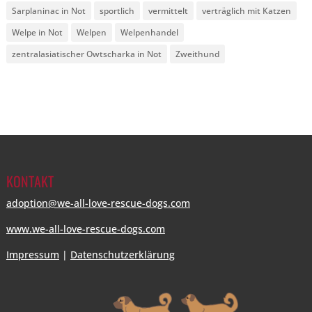
Sarplaninac in Not
sportlich
vermittelt
verträglich mit Katzen
Welpe in Not
Welpen
Welpenhandel
zentralasiatischer Owtscharka in Not
Zweithund
KONTAKT
adoption@we-all-love-rescue-dogs.com
www.we-all-love-rescue-dogs.com
Impressum
|
Datenschutzerklärung