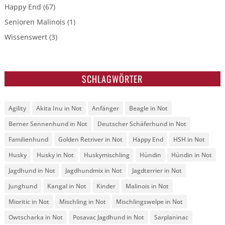
Happy End
(67)
Senioren Malinois
(1)
Wissenswert
(3)
SCHLAGWÖRTER
Agility
Akita Inu in Not
Anfänger
Beagle in Not
Berner Sennenhund in Not
Deutscher Schäferhund in Not
Familienhund
Golden Retriver in Not
Happy End
HSH in Not
Husky
Husky in Not
Huskymischling
Hündin
Hündin in Not
Jagdhund in Not
Jagdhundmix in Not
Jagdterrier in Not
Junghund
Kangal in Not
Kinder
Malinois in Not
Mioritic in Not
Mischling in Not
Mischlingswelpe in Not
Owtscharka in Not
Posavac Jagdhund in Not
Sarplaninac